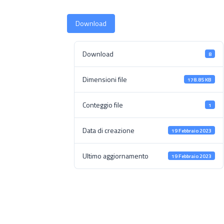
Download
Download
8
Dimensioni file
178.85 KB
Conteggio file
1
Data di creazione
19 Febbraio 2023
Ultimo aggiornamento
19 Febbraio 2023