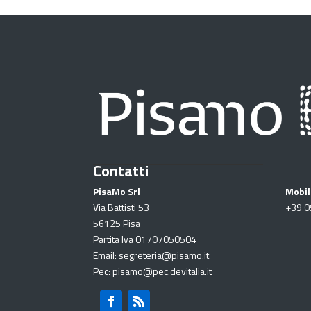
Contatti
PisaMo Srl
Mobil
Via Battisti 53
+39
0
56125 Pisa
Partita Iva 01707050504
Email: segreteria@pisamo.it
Pec: pisamo@pec.devitalia.it