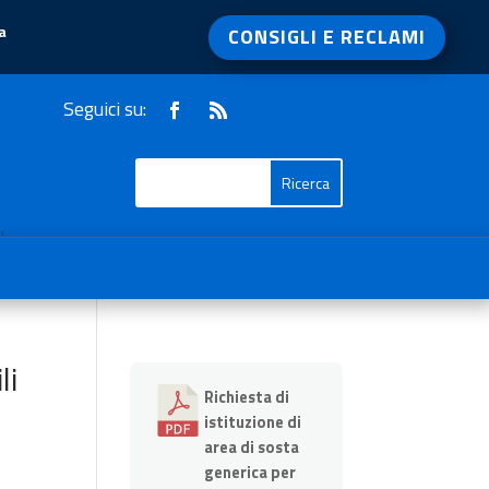
a
CONSIGLI E RECLAMI
Seguici su:
1
li
Richiesta di
istituzione di
area di sosta
generica per