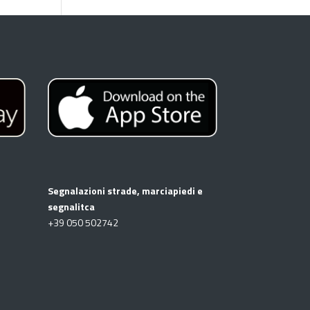
Segnalazioni strade, marciapiedi e
segnalitca
+39
050 502742