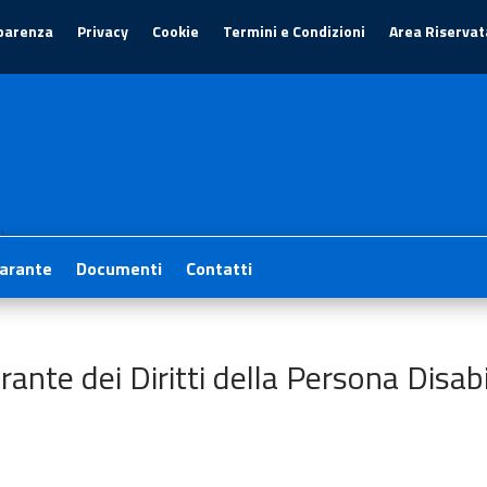
parenza
Privacy
Cookie
Termini e Condizioni
Area Riservat
1
arante
Documenti
Contatti
ante dei Diritti della Persona Disabi